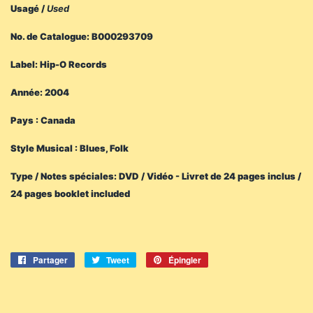
Usagé /
Used
No. de Catalogue: B000293709
Label: Hip-O Records
Année: 2004
Pays : Canada
Style Musical : Blues, Folk
Type / Notes spéciales: DVD / Vidéo - Livret de 24 pages inclus /
24 pages booklet included
Partager
Partager
Tweet
Tweeter
Épingler
Épingler
sur
sur
sur
Facebook
Twitter
Pinterest