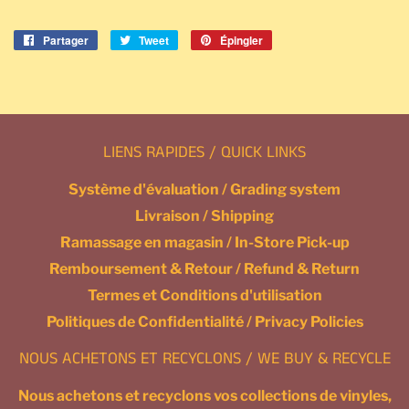
Partager
Partager
Tweet
Tweeter
Épingler
Épingler
sur
sur
sur
Facebook
Twitter
Pinterest
LIENS RAPIDES / QUICK LINKS
Système d'évaluation / Grading system
Livraison / Shipping
Ramassage en magasin / In-Store Pick-up
Remboursement & Retour / Refund & Return
Termes et Conditions d'utilisation
Politiques de Confidentialité / Privacy Policies
NOUS ACHETONS ET RECYCLONS / WE BUY & RECYCLE
Nous achetons et recyclons vos collections de vinyles,