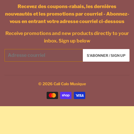
Recevez des coupons-rabais, les dernières
nouveautés et les promotions par courriel - Abonnez-
vous en entrant votre adresse courriel ci-dessous
Receive promotions and new products directly to your
inbox. Sign up below
Courriel
S'ABONNER / SIGN UP
/
Email
© 2026
Cali Calo Musique
Icônes
Paiement