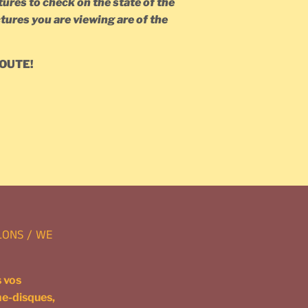
ures to check on the state of the
tures you are viewing are of the
OUTE!
gler
rest
LONS / WE
 vos
ne-disques,