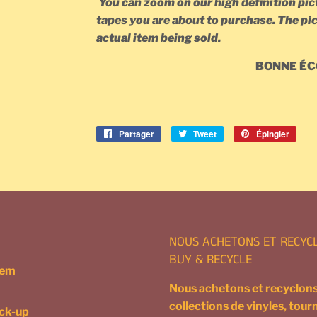
You can zoom on our high definition pict
tapes you are about to purchase. The pic
actual item being sold.
BONNE ÉC
Partager
Partager
Tweet
Tweeter
Épingler
Épin
sur
sur
sur
Facebook
Twitter
Pinte
NOUS ACHETONS ET RECYC
BUY & RECYCLE
tem
Nous achetons et recyclons
collections de vinyles, tour
ick-up