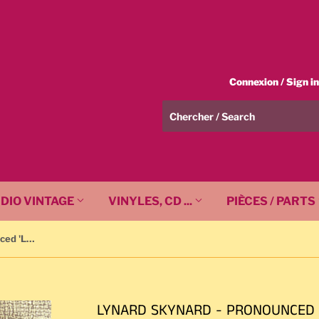
Connexion / Sign in
DIO VINTAGE
VINYLES, CD ...
PIÈCES / PARTS
LYNARD SKYNARD - Pronounced 'Lĕh-'nérd 'Skin-'nérd (1981) -mcac-37211 - CASSETTE
LYNARD SKYNARD - PRONOUNCED 'L