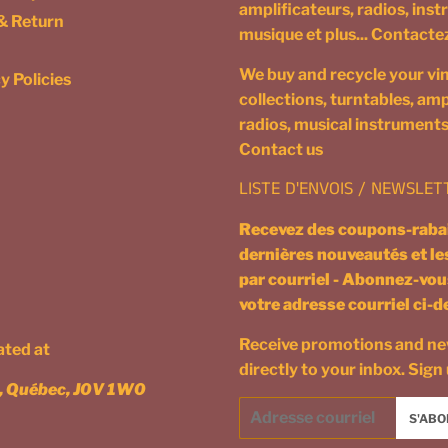
amplificateurs, radios, ins
& Return
musique et plus... Contact
We buy and recycle your vin
y Policies
collections, turntables, ampl
radios, musical instruments
Contact us
LISTE D'ENVOIS / NEWSLET
Recevez des coupons-rabai
dernières nouveautés et l
par courriel - Abonnez-vou
votre adresse courriel ci-
Receive promotions and n
cated at
directly to your inbox. Sign
n, Québec, J0V 1W0
Courriel
S'ABO
/