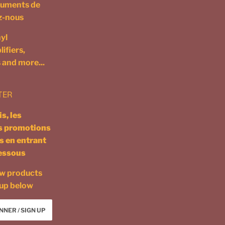
truments de
ez-nous
yl
ifiers,
 and more...
TER
s, les
es promotions
s en entrant
dessous
ew products
 up below
NNER / SIGN UP