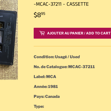
-MCAC-37211 - CASSETTE
$8
$8.95
95
AJOUTER AU PANIER / ADD TO CART
Condition: Usagé /
Used
No. de Catalogue: MCAC-37211
Label: MCA
Année: 1981
Pays: Canada
Type: