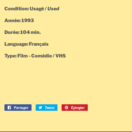
Condition: Usagé /
Used
Année: 1993
Durée: 104 min.
Language: Français
Type: Film - Comédie / VHS
Partager
Partager
Tweet
Tweeter
Épingler
Épingler
sur
sur
sur
Facebook
Twitter
Pinterest