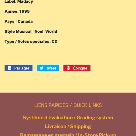
Label: Madacy
Année: 1995
Pays : Canada
Style Musical : Noël, World
Type / Notes spéciales: CD
Partager
Partager
Tweet
Tweeter
Épingler
Épingler
sur
sur
sur
Facebook
Twitter
Pinterest
LIENS RAPIDES / QUICK LINKS
Système d'évaluation / Grading system
Livraison / Shipping
Ramassage en magasin / In-Store Pick-up