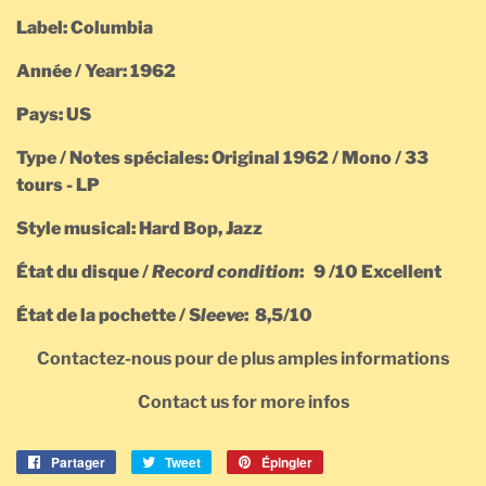
Label: Columbia
Année / Year: 1962
Pays: US
Type / Notes spéciales: Original 1962 / Mono / 33
tours - LP
Style musical: Hard Bop, Jazz
État du disque /
Record condition
: 9 /10 Excellent
État de la pochette / S
leeve
: 8,5/10
Contactez-nous pour de plus amples informations
Contact us for more infos
Partager
Partager
Tweet
Tweeter
Épingler
Épingler
sur
sur
sur