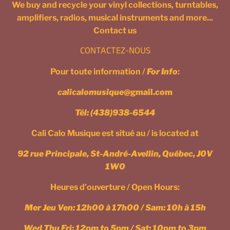
We buy and recycle your vinyl collections, turntables,
amplifiers, radios, musical instruments and more...
Contact us
CONTACTEZ-NOUS
Pour toute information /
For Info
:
calicalomusique
@gmail.com
Tél:
(438)938-6544
Cali Calo Musique est situé au / is located at
92 rue Principale, St-André-Avellin, Québec, J0V
1W0
Heures d'ouverture / Open Hours:
Mer Jeu Ven: 12h00 à 17h00 / Sam: 10h à 15h
Wed Thu Fri: 12pm to 5pm / Sat: 10pm to 3pm