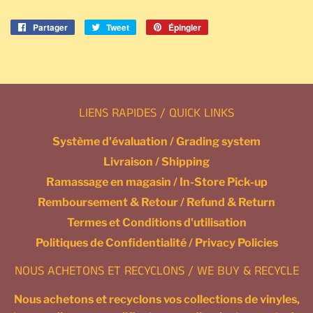
Partager
Partager
Tweet
Tweeter
Épingler
Épingler
sur
sur
sur
Facebook
Twitter
Pinterest
LIENS RAPIDES / QUICK LINKS
Système d'évaluation / Grading system
Livraison / Shipping
Ramassage en magasin / In-Store Pick-up
Remboursement & Retour / Refund & Return
Termes et Conditions d'utilisation
Politiques de Confidentialité / Privacy Policies
NOUS ACHETONS ET RECYCLONS / WE BUY & RECYCLE
Nous achetons et recyclons vos collections de vinyles,