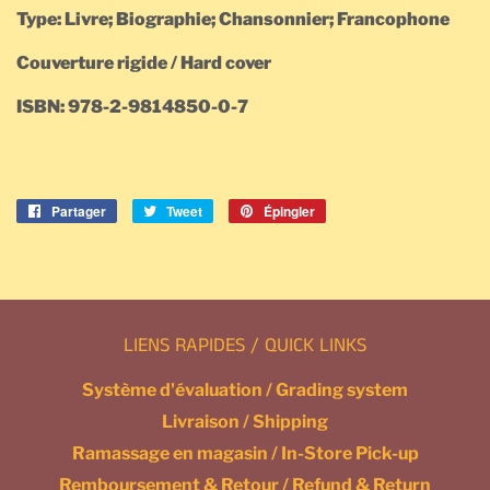
Type: Livre; Biographie; Chansonnier; Francophone
Couverture rigide / Hard cover
ISBN: 978-2-9814850-0-7
Partager
Partager
Tweet
Tweeter
Épingler
Épingler
sur
sur
sur
Facebook
Twitter
Pinterest
LIENS RAPIDES / QUICK LINKS
Système d'évaluation / Grading system
Livraison / Shipping
Ramassage en magasin / In-Store Pick-up
Remboursement & Retour / Refund & Return