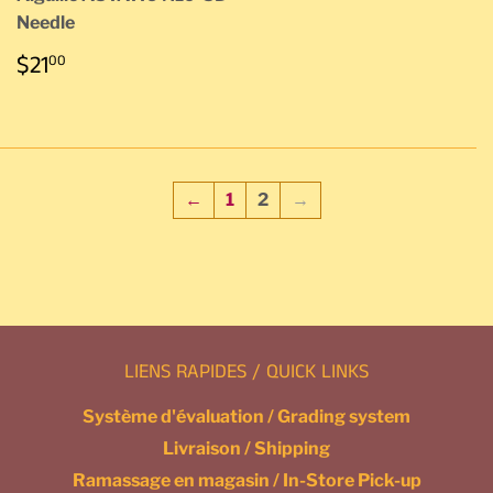
Needle
PRIX
$21.00
$21
00
RÉGULIER
←
1
2
→
LIENS RAPIDES / QUICK LINKS
Système d'évaluation / Grading system
Livraison / Shipping
Ramassage en magasin / In-Store Pick-up