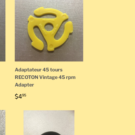
Adaptateur 45 tours
RECOTON Vintage 45 rpm
Adapter
PRIX
$4.95
$4
95
RÉGULIER