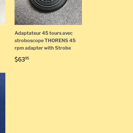
Adaptateur 45 tours avec
stroboscope THORENS 45
rpm adapter with Strobe
PRIX
$63.95
$63
95
RÉGULIER