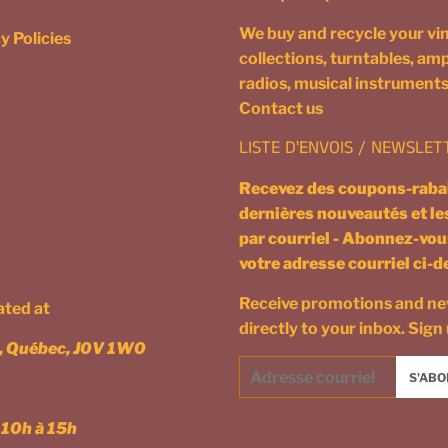
We buy and recycle your vin
y Policies
collections, turntables, ampl
radios, musical instruments
Contact us
LISTE D'ENVOIS / NEWSLET
Recevez des coupons-rabai
dernières nouveautés et l
par courriel - Abonnez-vou
votre adresse courriel ci-
Receive promotions and n
cated at
directly to your inbox. Sign
n, Québec, J0V 1W0
Courriel
S'ABO
/
Email
 10h à 15h