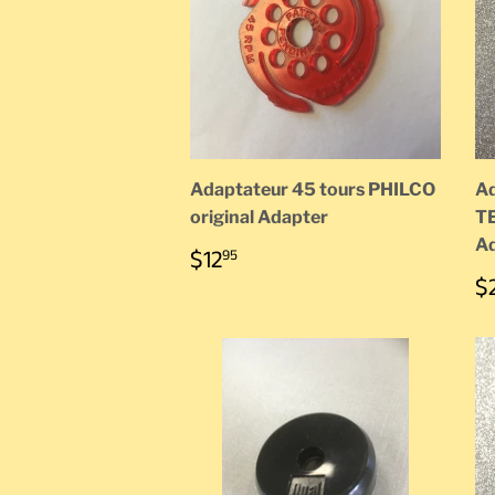
Adaptateur 45 tours PHILCO
Ad
original Adapter
TE
Ad
PRIX
$12.95
$12
95
RÉGULIER
P
$
R