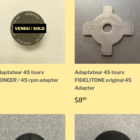
VENDU / SOLD
aptateur 45 tours
Adaptateur 45 tours
ONEER / 45 rpm adapter
FIDELITONE original 45
Adapter
PRIX
$8.95
$8
95
RÉGULIER