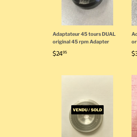
Adaptateur 45 tours DUAL
Ad
original 45 rpm Adapter
or
PRIX
$24.95
P
$24
$
95
RÉGULIER
R
VENDU / SOLD