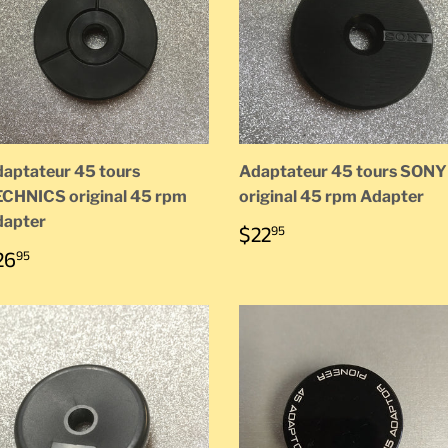
aptateur 45 tours
Adaptateur 45 tours SONY
CHNICS original 45 rpm
original 45 rpm Adapter
apter
PRIX
$22.95
$22
95
RÉGULIER
RIX
$26.95
26
95
ÉGULIER