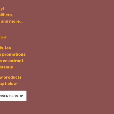
yl
ifiers,
 and more...
TER
s, les
es promotions
s en entrant
dessous
ew products
 up below
NNER / SIGN UP