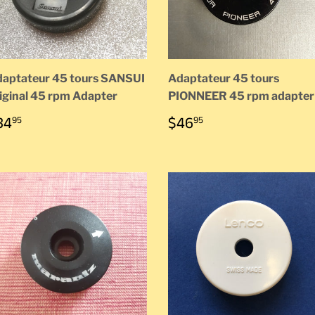
aptateur 45 tours SANSUI
Adaptateur 45 tours
iginal 45 rpm Adapter
PIONNEER 45 rpm adapter
RIX
$34.95
PRIX
$46.95
34
$46
95
95
ÉGULIER
RÉGULIER