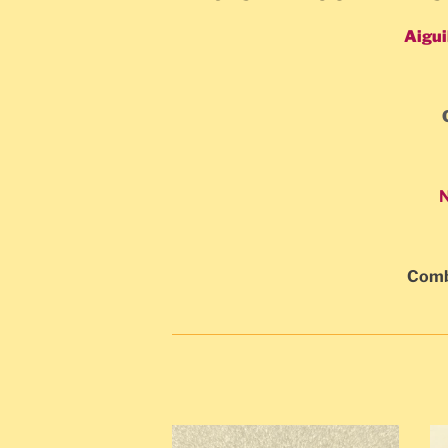
Aigui
N
Combi