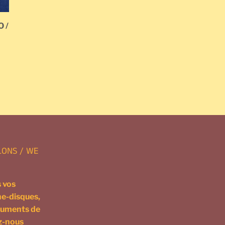
O /
LONS / WE
 vos
ne-disques,
truments de
ez-nous