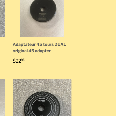
Adaptateur 45 tours DUAL
original 45 adapter
PRIX
$22.95
$22
95
RÉGULIER