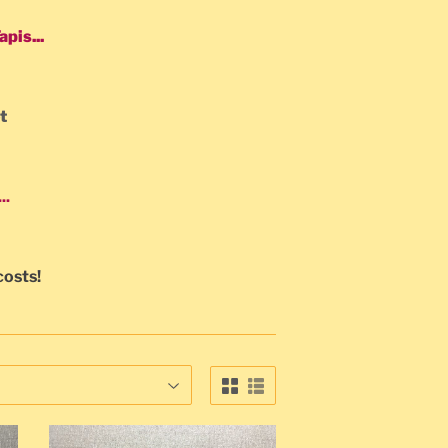
pis...
t
..
costs!