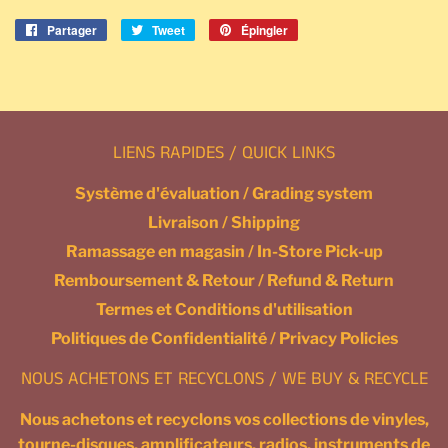
Partager
Partager
Tweet
Tweeter
Épingler
Épingler
sur
sur
sur
Facebook
Twitter
Pinterest
LIENS RAPIDES / QUICK LINKS
Système d'évaluation / Grading system
Livraison / Shipping
Ramassage en magasin / In-Store Pick-up
Remboursement & Retour / Refund & Return
Termes et Conditions d'utilisation
Politiques de Confidentialité / Privacy Policies
NOUS ACHETONS ET RECYCLONS / WE BUY & RECYCLE
Nous achetons et recyclons vos collections de vinyles,
tourne-disques, amplificateurs, radios, instruments de