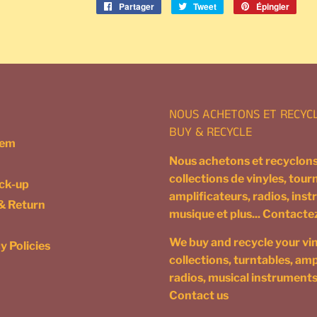
Partager
Partager
Tweet
Tweeter
Épingler
Épin
sur
sur
sur
Facebook
Twitter
Pinte
NOUS ACHETONS ET RECYC
BUY & RECYCLE
tem
Nous achetons et recyclons
collections de vinyles, tour
ick-up
amplificateurs, radios, ins
& Return
musique et plus... Contact
We buy and recycle your vin
y Policies
collections, turntables, ampl
radios, musical instruments
Contact us