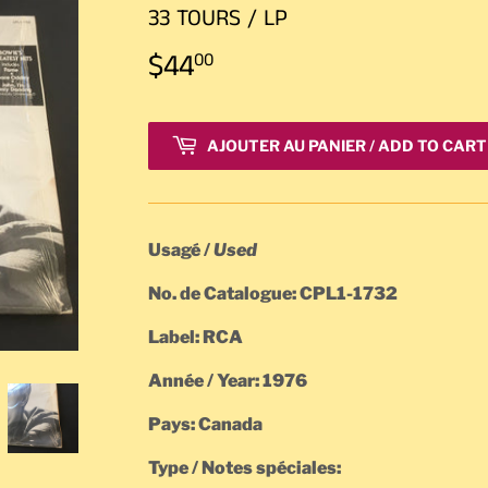
33 TOURS / LP
$44
$44.00
00
AJOUTER AU PANIER / ADD TO CART
Usagé /
Used
No. de Catalogue: CPL1-1732
Label: RCA
Année / Year: 1976
Pays: Canada
Type / Notes spéciales: