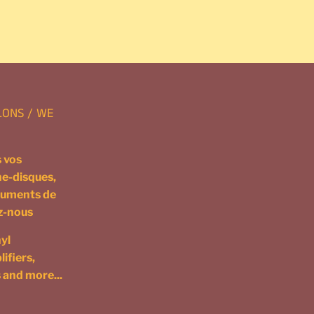
gler
rest
LONS / WE
 vos
ne-disques,
truments de
ez-nous
yl
ifiers,
 and more...