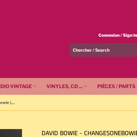
Connexion / Sign in
DIO VINTAGE
VINYLES, CD ...
PIÈCES / PARTS
DAVID BOWIE - ChangesOneBowie (Original 1976) CPL1-1742 - 33 TOURS / LP
DAVID BOWIE - CHANGESONEBOWIE (