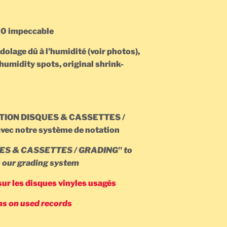
/10 impeccable
dolage dû à l'humidité (voir photos),
 humidity spots, original shrink-
UATION DISQUES & CASSETTES /
vec notre système de notation
ES & CASSETTES / GRADING" to
h our grading system
sur les disques vinyles usagés
ns on used records