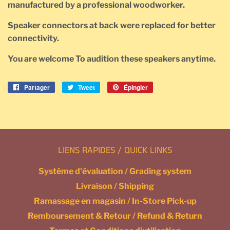
manufactured by a professional woodworker.
Speaker connectors at back were replaced for better
connectivity.
You are welcome To audition these speakers anytime.
Partager
Partager
Tweet
Tweeter
Épingler
Épingler
sur
sur
sur
Facebook
Twitter
Pinterest
LIENS RAPIDES / QUICK LINKS
Système d'évaluation / Grading system
Livraison / Shipping
Ramassage en magasin / In-Store Pick-up
Remboursement & Retour / Refund & Return