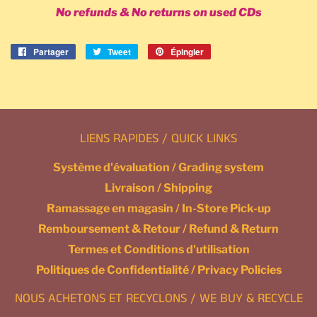
No refunds & No returns on used CDs
Partager
Partager
Tweet
Tweeter
Épingler
Épingler
sur
sur
sur
Facebook
Twitter
Pinterest
LIENS RAPIDES / QUICK LINKS
Système d'évaluation / Grading system
Livraison / Shipping
Ramassage en magasin / In-Store Pick-up
Remboursement & Retour / Refund & Return
Termes et Conditions d'utilisation
Politiques de Confidentialité / Privacy Policies
NOUS ACHETONS ET RECYCLONS / WE BUY & RECYCLE