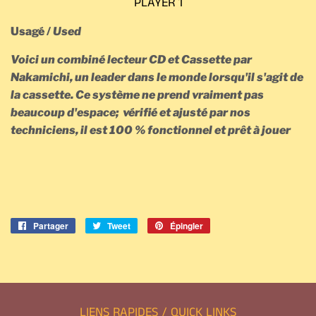
PLAYER 1
Usagé /
Used
Voici un combiné lecteur CD et Cassette par
Nakamichi, un leader dans le monde lorsqu'il s'agit de
la cassette. Ce système ne prend vraiment pas
beaucoup d'espace; vérifié et ajusté par nos
techniciens, il est 100 % fonctionnel et prêt à jouer
Partager
Partager
Tweet
Tweeter
Épingler
Épingler
sur
sur
sur
Facebook
Twitter
Pinterest
LIENS RAPIDES / QUICK LINKS