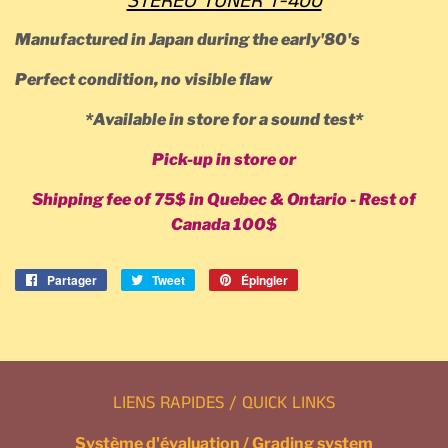
STEREO TUNER T-400
Manufactured in Japan during the early'80's
Perfect condition, no visible flaw
*Available in store for a sound test*
Pick-up in store or
Shipping fee of 75$ in Quebec & Ontario - Rest of
Canada 100$
Partager
Partager
Tweet
Tweeter
Épingler
Épingler
sur
sur
sur
Facebook
Twitter
Pinterest
LIENS RAPIDES / QUICK LINKS
Système d'évaluation / Grading system