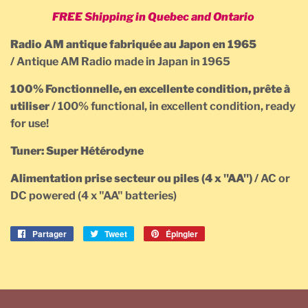
FREE Shipping in Quebec and Ontario
Radio AM antique fabriquée au Japon en 1965
/
Antique AM Radio made in Japan in 1965
100% Fonctionnelle, en excellente condition, prête à
utiliser /
100% functional, in excellent condition, ready
for use!
Tuner: Super Hétérodyne
Alimentation prise secteur ou piles (4 x "AA") /
AC or
DC powered (4 x "AA" batteries)
Partager
Partager
Tweet
Tweeter
Épingler
Épingler
sur
sur
sur
Facebook
Twitter
Pinterest