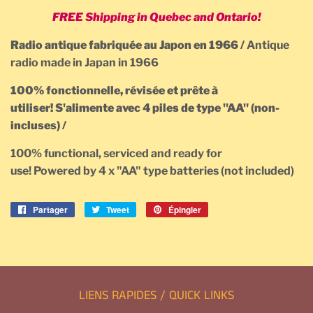
FREE Shipping in Quebec and Ontario!
Radio antique fabriquée au Japon en 1966 /
Antique
radio made in Japan in 1966
100% fonctionnelle, révisée et prête à
utiliser! S'alimente avec 4 piles de type "AA" (non-
incluses) /
100% functional, serviced and ready for
use!
Powered by 4 x "AA" type batteries (not included)
Partager
Partager
Tweet
Tweeter
Épingler
Épingler
sur
sur
sur
Facebook
Twitter
Pinterest
LIENS RAPIDES / QUICK LINKS