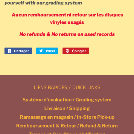
yourself with our grading system
Aucun remboursement ni
retour
sur les disques
vinyles usagés
No refunds & No returns on used records
Partager
Partager
Tweet
Tweeter
Épingler
Épingler
sur
sur
sur
Facebook
Twitter
Pinterest
LIENS RAPIDES / QUICK LINKS
Système d'évaluation / Grading system
Livraison / Shipping
Ramassage en magasin / In-Store Pick-up
Remboursement & Retour / Refund & Return