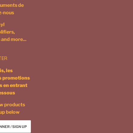
truments de
ez-nous
yl
ifiers,
 and more...
TER
s, les
es promotions
s en entrant
dessous
ew products
 up below
NNER / SIGN UP