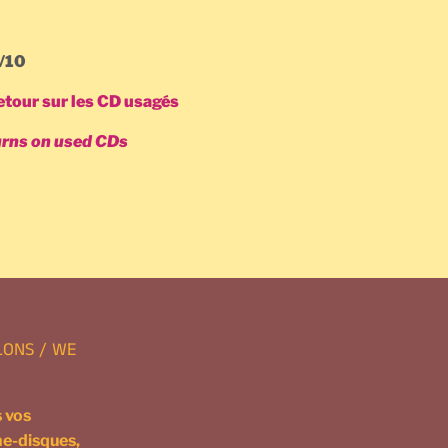
9/10
tour sur les CD usagés
urns on used CDs
gler
rest
LONS / WE
 vos
ne-disques,