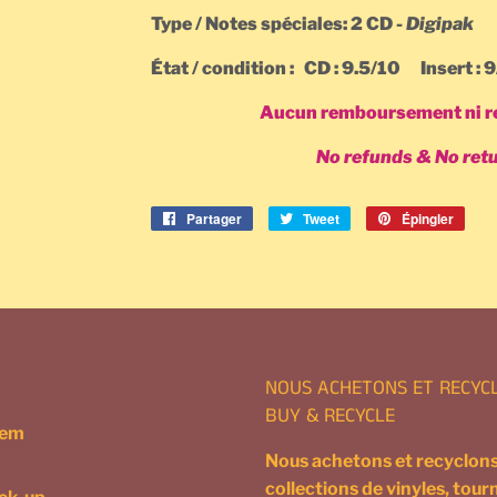
Type / Notes spéciales: 2 CD -
Digipak
État / condition : CD : 9.5/10
Insert : 
Aucun remboursement ni re
No refunds & No ret
Partager
Partager
Tweet
Tweeter
Épingler
Épin
sur
sur
sur
Facebook
Twitter
Pinte
NOUS ACHETONS ET RECYC
BUY & RECYCLE
tem
Nous achetons et recyclons
collections de vinyles, tour