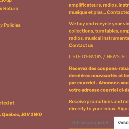
ick-up
amplificateurs, radios, ins
& Return
musique et plus... Contact
We buy and recycle your vin
y Policies
collections, turntables, ampl
radios, musical instruments
Contact us
LISTE D'ENVOIS / NEWSLET
Recevez des coupons-rabai
dernières nouveautés et l
par courriel - Abonnez-vou
votre adresse courriel ci-
Receive promotions and n
cated at
directly to your inbox. Sign
n, Québec, J0V 1W0
Courriel
S'ABO
/