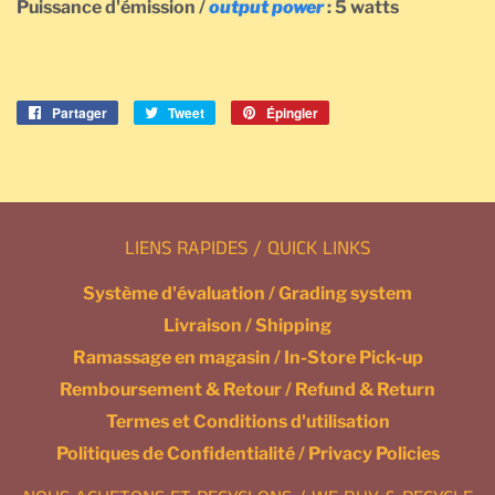
Puissance d'émission /
output power
: 5 watts
Partager
Partager
Tweet
Tweeter
Épingler
Épingler
sur
sur
sur
Facebook
Twitter
Pinterest
LIENS RAPIDES / QUICK LINKS
Système d'évaluation / Grading system
Livraison / Shipping
Ramassage en magasin / In-Store Pick-up
Remboursement & Retour / Refund & Return
Termes et Conditions d'utilisation
Politiques de Confidentialité / Privacy Policies