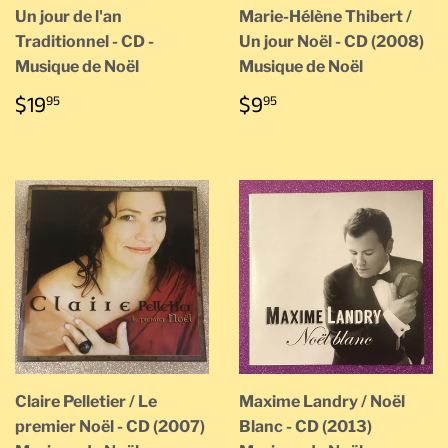
Un jour de l'an
Marie-Hélène Thibert /
Traditionnel - CD -
Un jour Noël - CD (2008)
Musique de Noël
Musique de Noël
PRIX
$19.95
PRIX
$9.95
$19
$9
95
95
RÉGULIER
RÉGULIER
Claire Pelletier / Le
Maxime Landry / Noël
premier Noël - CD (2007)
Blanc - CD (2013)