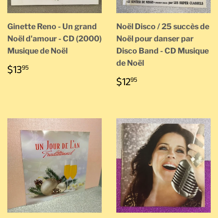
Ginette Reno - Un grand
Noël Disco / 25 succès de
Noël d'amour - CD (2000)
Noël pour danser par
Musique de Noël
Disco Band - CD Musique
de Noël
PRIX
$13.95
$13
95
RÉGULIER
PRIX
$12.95
$12
95
RÉGULIER