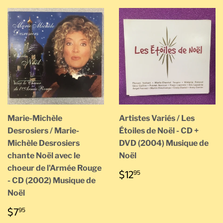
Marie-Michèle
Artistes Variés / Les
Desrosiers / Marie-
Étoiles de Noël - CD +
Michèle Desrosiers
DVD (2004) Musique de
chante Noël avec le
Noël
choeur de l'Armée Rouge
PRIX
$12.95
$12
95
- CD (2002) Musique de
RÉGULIER
Noël
PRIX
$7.95
$7
95
RÉGULIER