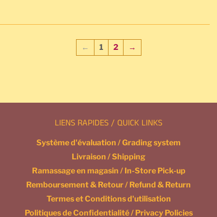
←
1
2
→
LIENS RAPIDES / QUICK LINKS
Système d'évaluation / Grading system
Livraison / Shipping
Ramassage en magasin / In-Store Pick-up
Remboursement & Retour / Refund & Return
Termes et Conditions d'utilisation
Politiques de Confidentialité / Privacy Policies