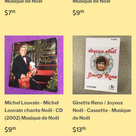
Musique de Noël
Musique de Noël
PRIX
$7.95
PRIX
$9.95
$7
$9
95
95
RÉGULIER
RÉGULIER
Michel Louvain - Michel
Ginette Reno / Joyeux
Louvain chante Noël - CD
Noël - Cassette - Musique
(2002) Musique de Noël
de Noël
PRIX
$9.95
PRIX
$13.95
$9
$13
95
95