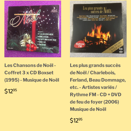
Les Chansons de Noël -
Les plus grands succès
Coffret 3 x CD Boxset
de Noël / Charlebois,
(1995) - Musique de Noël
Ferland, Beau Dommage,
etc. - Artistes variés /
PRIX
$12.95
$12
95
RÉGULIER
Rythme FM - CD + DVD
de feu de foyer (2006)
Musique de Noël
PRIX
$12.95
$12
95
RÉGULIER