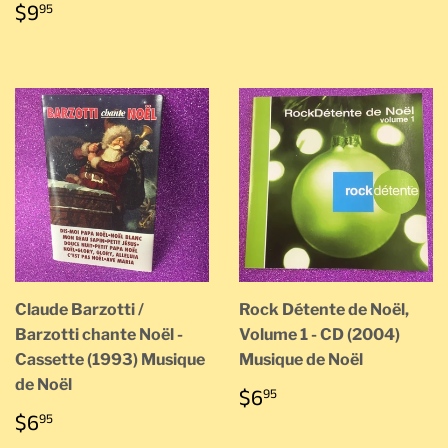
PRIX
$9.95
$9
95
RÉGULIER
Claude Barzotti /
Rock Détente de Noël,
Barzotti chante Noël -
Volume 1 - CD (2004)
Cassette (1993) Musique
Musique de Noël
de Noël
PRIX
$6.95
$6
95
RÉGULIER
PRIX
$6.95
$6
95
RÉGULIER