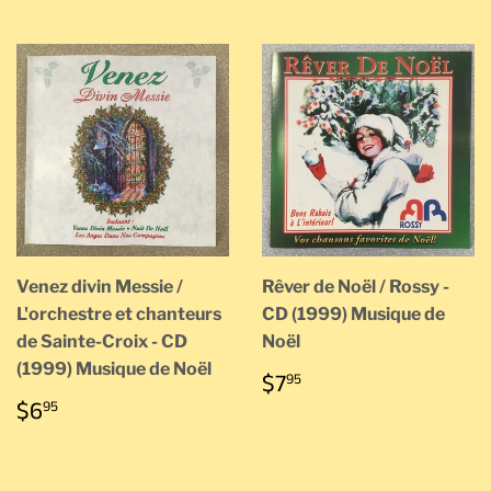
Venez divin Messie /
Rêver de Noël / Rossy -
L'orchestre et chanteurs
CD (1999) Musique de
de Sainte-Croix - CD
Noël
(1999) Musique de Noël
PRIX
$7.95
$7
95
RÉGULIER
PRIX
$6.95
$6
95
RÉGULIER