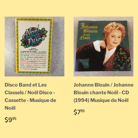
RÉGULIER
RÉGULIER
Disco Band et Les
Johanne Blouin / Johanne
Classels / Noël Disco -
Blouin chante Noël - CD
Cassette - Musique de
(1994) Musique de Noël
Noël
PRIX
$7.95
$7
95
RÉGULIER
PRIX
$9.95
$9
95
RÉGULIER