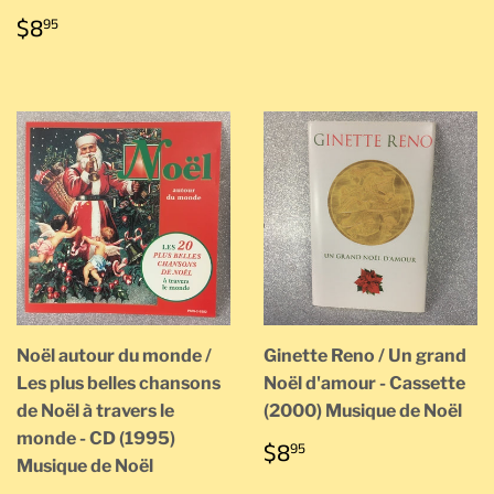
PRIX
$8.95
$8
95
RÉGULIER
Noël autour du monde /
Ginette Reno / Un grand
Les plus belles chansons
Noël d'amour - Cassette
de Noël à travers le
(2000) Musique de Noël
monde - CD (1995)
PRIX
$8.95
$8
95
Musique de Noël
RÉGULIER