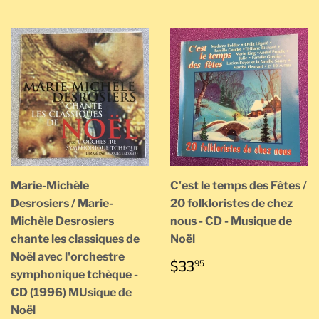
Marie-Michèle
C'est le temps des Fêtes /
Desrosiers / Marie-
20 folkloristes de chez
Michèle Desrosiers
nous - CD - Musique de
chante les classiques de
Noël
Noël avec l'orchestre
PRIX
$33.95
$33
95
symphonique tchèque -
RÉGULIER
CD (1996) MUsique de
Noël