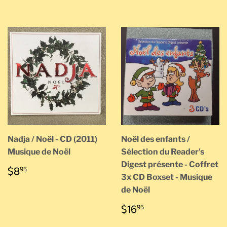
Nadja / Noël - CD (2011)
Noël des enfants /
Musique de Noël
Sélection du Reader's
Digest présente - Coffret
PRIX
$8.95
$8
95
RÉGULIER
3x CD Boxset - Musique
de Noël
PRIX
$16.95
$16
95
RÉGULIER